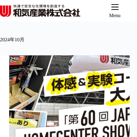
コ
ン
テ
Menu
ン
ツ
へ
2024年10月
ス
キ
ッ
プ