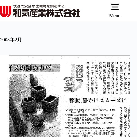
コ
ン
テ
Menu
ン
ツ
へ
2008年2月
ス
キ
ッ
プ