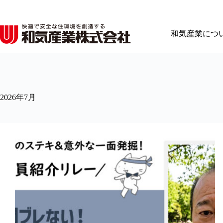
コ
ン
テ
和気産業につ
ン
ツ
へ
ス
キ
ッ
2026年7月
プ