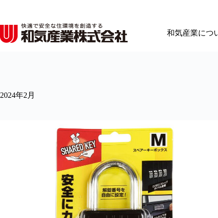
コ
ン
テ
和気産業につ
ン
ツ
へ
ス
キ
ッ
2024年2月
プ