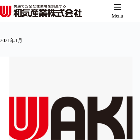
コ
ン
テ
Menu
ン
ツ
へ
2021年1月
ス
キ
ッ
プ