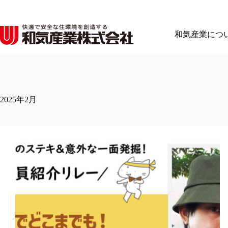
コ
ン
テ
和気産業につ
ン
ツ
へ
ス
キ
ッ
2025年2月
プ