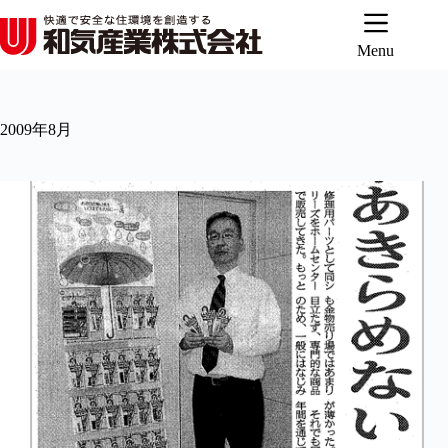
コ
ン
テ
Menu
ン
ツ
へ
2009年8月
ス
キ
ッ
プ