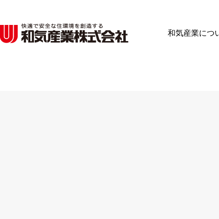
コ
ン
テ
和気産業につ
ン
ツ
へ
ス
キ
ッ
プ