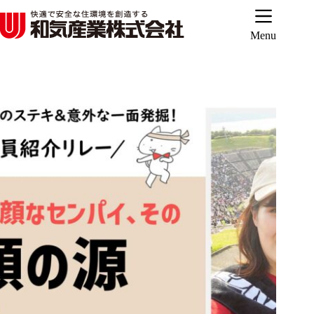
コ
ン
テ
Menu
ン
ツ
へ
ス
キ
ッ
プ