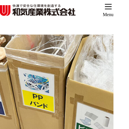
コ
ン
テ
Menu
ン
ツ
へ
ス
キ
ッ
プ