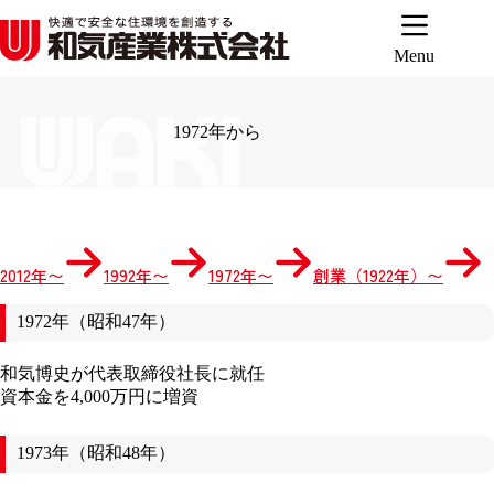
コ
ン
テ
Menu
ン
ツ
へ
1972年から
ス
キ
ッ
プ
2012年〜
1992年〜
1972年〜
創業（1922年）〜
1972年（昭和47年）
和気博史が代表取締役社長に就任
資本金を4,000万円に増資
1973年（昭和48年）