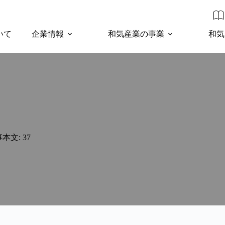
いて
企業情報
和気産業の事業
和気
本文: 37