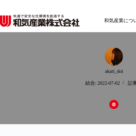
コ
ン
テ
和気産業につ
ン
ツ
へ
ス
キ
ッ
プ
akari_doi
結合: 2022-07-02
記事