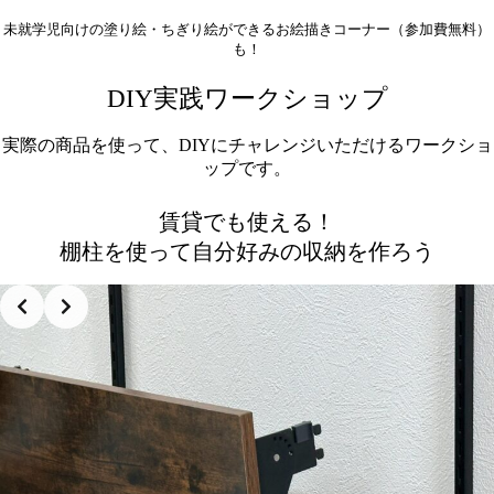
未就学児向けの塗り絵・ちぎり絵ができるお絵描きコーナー（参加費無料）
も！
DIY実践ワークショップ
実際の商品を使って、DIYにチャレンジいただけるワークショ
ップです。
賃貸でも使える！
棚柱を使って自分好みの収納を作ろう
Slide 2 of 3