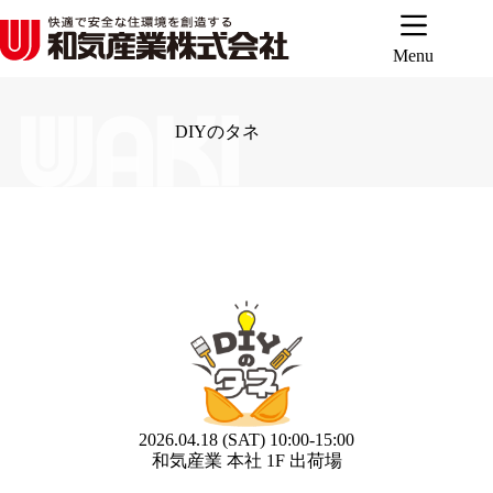
コ
ン
テ
Menu
ン
ツ
へ
DIYのタネ
ス
キ
ッ
プ
2026.04.18 (SAT) 10:00-15:00
和気産業 本社 1F 出荷場