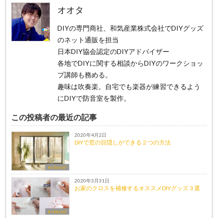
オオタ
DIYの専門商社、和気産業株式会社でDIYグッズ
のネット通販を担当
日本DIY協会認定のDIYアドバイザー
各地でDIYに関する相談からDIYのワークショッ
プ講師も務める。
趣味は吹奏楽。自宅でも楽器が練習できるよう
にDIYで防音室を製作。
この投稿者の最近の記事
2020年4月2日
DIYで窓の目隠しができる２つの方法
e-classy!
2020年3月31日
お家のクロスを補修するオススメDIYグッズ３選
e-classy!