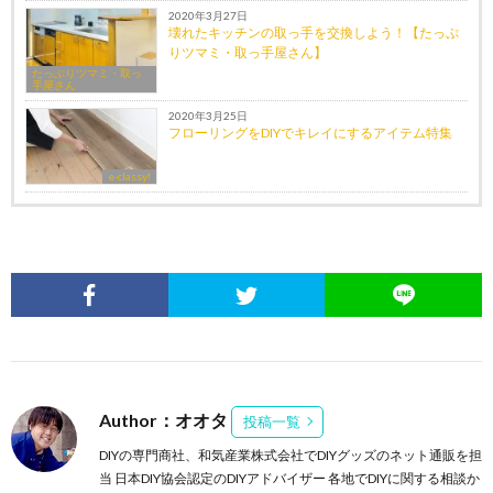
2020年3月27日
壊れたキッチンの取っ手を交換しよう！【たっぷ
りツマミ・取っ手屋さん】
たっぷりツマミ・取っ
手屋さん
2020年3月25日
フローリングをDIYでキレイにするアイテム特集
e-classy!
Author：オオタ
投稿一覧
DIYの専門商社、和気産業株式会社でDIYグッズのネット通販を担
当 日本DIY協会認定のDIYアドバイザー 各地でDIYに関する相談か