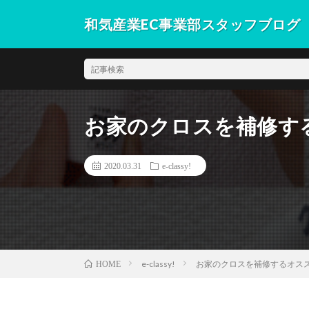
和気産業EC事業部スタッフブログ
和気産業EC事業部スタッフが語るブログ。各ネットシ
通販部門だからこその記事をお届けします。
お家のクロスを補修する
2020.03.31
e-classy!
e-classy!
お家のクロスを補修するオスス
HOME